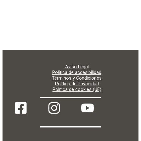
El evento contó con la ayuda del Instituto Insular de Deportes del
Cabildo de Gran Canaria dentro de los grandes eventos de Gran
Canaria Isla Europea del Deporte y con la ayuda del Instituto
Municipal de Deportes del Ayuntamiento de Gran Canaria, así
como de los sponsor privados como la tienda de Artes Marciales
Victory Gloves y las marcas Last Round y P-Luche Fightewar.
Aviso Legal
Política de accesibilidad
Términos y Condiciones
Política de Privacidad
Política de cookies (UE)