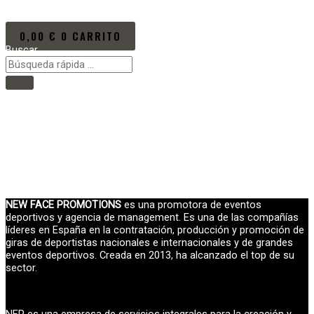
Ir al contenido
0,00
€
0
CARRITO
Buscar
Main Menu
Inicio
VÍDEOS/EVENTOS
PRÓXIMOS EVENTOS
NOTICIAS
NEW KUMITE RULES
LA PROMOTORA
NEW FACE PROMOTIONS
es una promotora de eventos
deportivos y agencia de management. Es una de las compañías
líderes en
España en la contratación, producción y promoción de
giras de deportistas nacionales e internacionales y de grandes
eventos deportivos. Creada en 2013, ha alcanzado el top de su
sector.