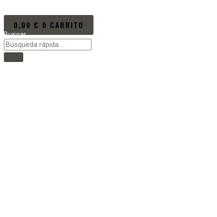
Ir al contenido
0,00
€
0
CARRITO
Buscar
Main Menu
Inicio
VÍDEOS/EVENTOS
PRÓXIMOS EVENTOS
NOTICIAS
NEW KUMITE RULES
LA PROMOTORA