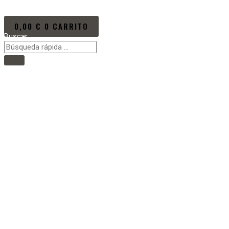
Ir al contenido
0,00
€
0
CARRITO
Buscar
Main Menu
Inicio
VÍDEOS/EVENTOS
PRÓXIMOS EVENTOS
NOTICIAS
NEW KUMITE RULES
LA PROMOTORA
VIDEOS NEW KUMITE RULES 2021
PROMO NEW KUMITE RULES 2021
Video Oficial
2ª PROMO KUMITE