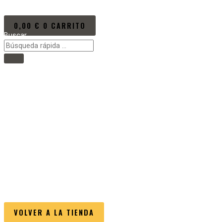
Ir al contenido
0,00
€
0
CARRITO
Buscar
Main Menu
Inicio
VÍDEOS/EVENTOS
PRÓXIMOS EVENTOS
NOTICIAS
NEW KUMITE RULES
LA PROMOTORA
CART
Tu carrito está vacío.
VOLVER A LA TIENDA