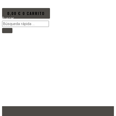
Ir al contenido
0,00
€
0
CARRITO
Buscar
Main Menu
Inicio
VÍDEOS/EVENTOS
PRÓXIMOS EVENTOS
NOTICIAS
NEW KUMITE RULES
LA PROMOTORA
PAYMENT